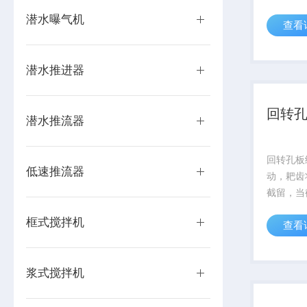
到设备上
潜水曝气机
查看
方向，固
在耙齿上
的橡胶刷
潜水推进器
净。过载时
回转
潜水推流器
回转孔板
低速推流器
动，耙齿
截留，当
部时，耙
框式搅拌机
查看
体杂物自
的杂物依
反向运转
浆式搅拌机
时，弹簧下