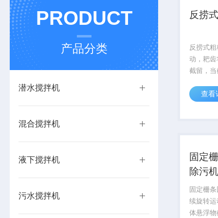
PRODUCT
反捞
产品分类
反捞式粗
动，耙齿
截留，当
部时，耙
潜水搅拌机
查看
体杂物自
的杂物依
反向运转
混合搅拌机
时，弹簧下
固定
液下搅拌机
除污
固定栅条
污水搅拌机
续旋转运
体悬浮物