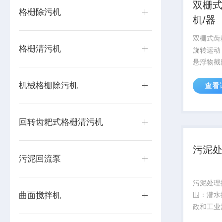
双栅
格栅除污机
机/器
双栅式齿
格栅清污机
旋转运动
悬浮物截
设备上部
机械格栅除污机
查看
向，固体
耙齿上的
橡胶刷反
回转齿耙式格栅清污机
净。过载时
污泥
污泥回流泵
污泥处理
曲面搅拌机
围：潜水
政和工业
合、搅拌