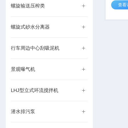
查看
观水环境
螺旋输送压榨类
拌达到创
体质量，
效阻止悬
螺旋式砂水分离器
行车周边中心刮吸泥机
景观曝气机
LHJ型立式环流搅拌机
潜水排污泵