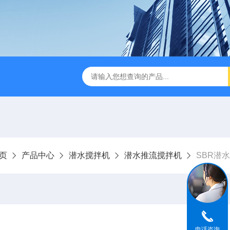
刮泥机
伞型双曲面立式搅拌机
WNG5二沉池刮吸泥机原
页
产品中心
潜水搅拌机
潜水推流搅拌机
SBR潜
电话咨询