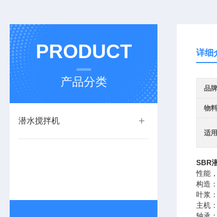
PRODUCT
详细
产品分类
品
物
潜水搅拌机
适
SBR
性能
构造
叶浆
主机
轴承