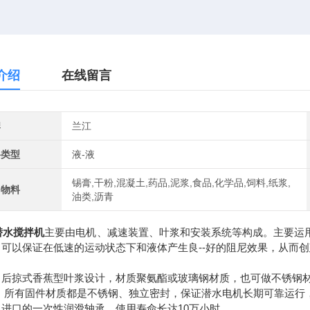
介绍
在线留言
牌
兰江
料类型
液-液
锡膏,干粉,混凝土,药品,泥浆,食品,化学品,饲料,纸浆,
用物料
油类,沥青
潜水搅拌机
主要由电机、减速装置、叶浆和安装系统等构成。主要运用
，可以保证在低速的运动状态下和液体产生良--好的阻尼效果，从而
：
：后掠式香蕉型叶浆设计，材质聚氨酯或玻璃钢材质，也可做不锈钢
： 所有固件材质都是不锈钢、独立密封，保证潜水电机长期可靠运行
：进口的一次性润滑轴承，使用寿命长达10万小时