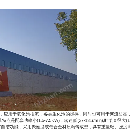
机，应用于氧化沟推流，各类生化池的搅拌，同时也可用于河流防冻
(1.5-7.5KW)，转速低(27-131r/min),叶桨直径大(10
具有自洁功能，采用聚氨脂或铝合金材质精铸成型，具有重量轻、强度