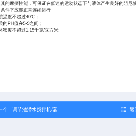
，其的摩擦性能，可保证在低速的运动状态下与液体产生良好的阻尼
列条件下应能正常连续运行
质温度不超过40℃；
质的PH值在5-9之间；
体密度不超过1.15千克/立方米;
一个：
调节池潜水搅拌机/器
返