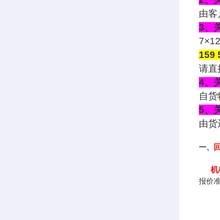
由客
3、
7×
159 
请直
4、
自货
5、
由货
一、
机
报价