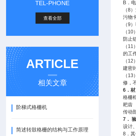
TEL-PHONE
B．
（8
污物
查看全部
（9
（1
防止
（1
的工
ARTICLE
（1
建密
（1
相关文章
修，
6．材
格栅
耙齿
阶梯式格栅机
传动部
7． 
设计、
简述转鼓格栅的结构与工作原理
8．