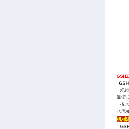
GSH
GSH
耙齿
靠清
按水
水流
机械
GS