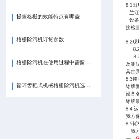
8.1
兰江
提篮格栅的效能特点有哪些
设备
接检
格栅除污机订货参数
8.2
8.
8.
格栅除污机在使用过程中需留意这些细节
及测
具由
8.3
循环齿耙式机械格栅除污机选型方案
铭牌
设备
铭牌
8.4
我方
8.5
我方
一、