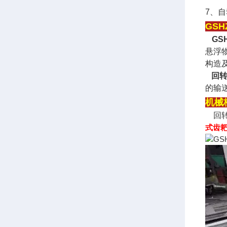
7、
GS
GS
悬浮
构造
回
的输
机械
回转
式齿