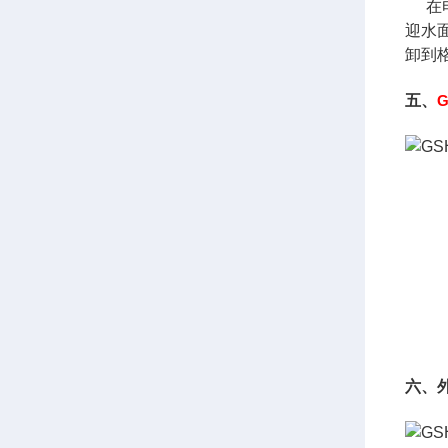
在电
迎水
卸到
五、
六、