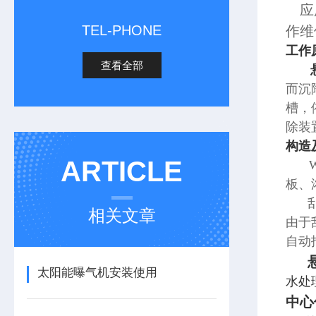
应用
TEL-PHONE
作维
工作
查看全部
而沉
槽，
除装
构造
ARTICLE
WN
板、
刮臂
相关文章
由于
自动
悬
太阳能曝气机安装使用
水处
中心