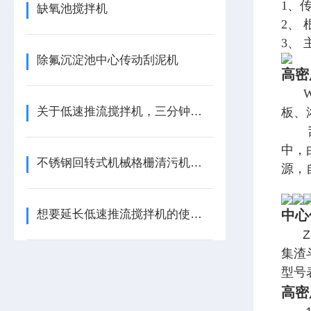
1、
缺氧池搅拌机
2、
3、
除氟沉淀池中心传动刮泥机
高密
WN
关于低速推流搅拌机，三分钟您就懂
板、
刮臂
中，
不锈钢回转式机械格栅清污机使用部位
源，
想要延长低速推流搅拌机的使用寿命就应这样做
中心
ZC
集渣
型号
高密