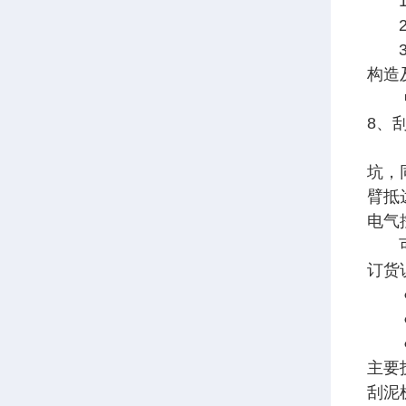
1）
2）
3）
构造
中心
8、
固定
坑，
臂抵
电气
可根
订货
● 
● 
● 
主要
刮泥