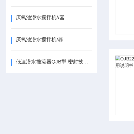
厌氧池潜水搅拌机//器
厌氧池潜水搅拌机/器
低速潜水推流器QJB型:密封技术的“三重防护”