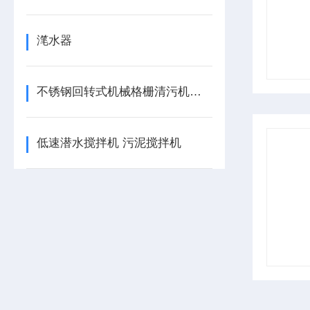
滗水器
不锈钢回转式机械格栅清污机使用部位
低速潜水搅拌机 污泥搅拌机