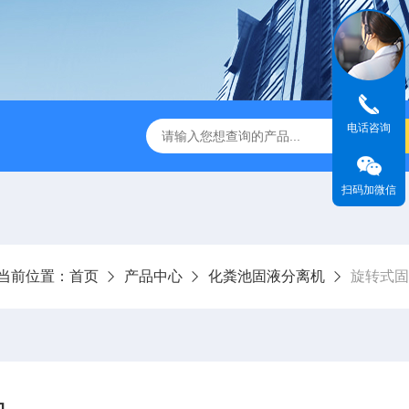
电话咨询
刮泥机
伞型双曲面立式搅拌机
WNG5二沉池刮吸泥机原
扫码加微信
当前位置：
首页
产品中心
化粪池固液分离机
旋转式固