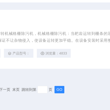
，旋转机械格栅除污机，机械格栅除污机：当耙齿运转到栅条的
保证不让杂物侵入，使设备运转更加平稳。在设备安装时采用
地平上预埋620×150×16钢板两块，土建简单，节约，安装
产品型号：
浏览量：4833
页 下一页 末页 跳转到第
页