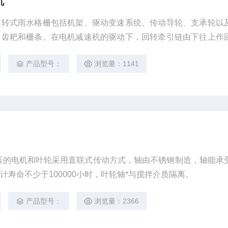
机
回转式雨水格栅包括机架、驱动变速系统、传动导轮、支承轮以
，齿耙和栅条。在电机减速机的驱动下，回转牵引链由下往上作
轴运转到栅条的迎水面时，耙齿即插入栅条缝隙中由下往上作
产品型号：
浏览量：1141
物刮落耙中。
器的电机和叶轮采用直联式传动方式，轴由不锈钢制造，轴能承
寿命不少于100000小时，叶轮轴*与搅拌介质隔离。
产品型号：
浏览量：2366