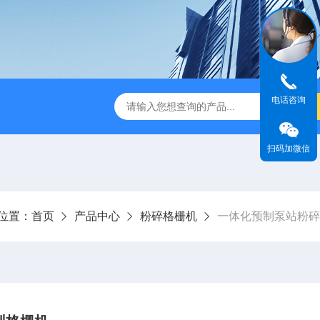
电话咨询
刮泥机
伞型双曲面立式搅拌机
WNG5二沉池刮吸泥机原
扫码加微信
位置：
首页
产品中心
粉碎格栅机
一体化预制泵站粉碎