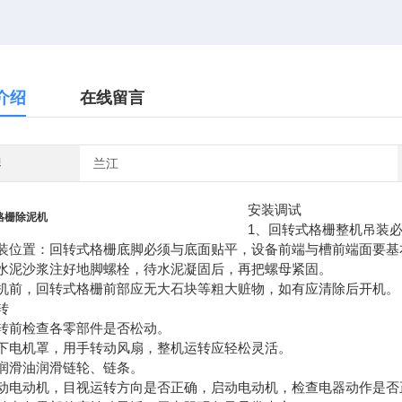
介绍
在线留言
牌
兰江
安装调试
格栅除泥机
1、回转式格栅整机吊装
安装位置：回转式格栅底脚必须与底面贴平，设备前端与槽前端面要基
用水泥沙浆注好地脚螺栓，待水泥凝固后，再把螺母紧固。
开机前，回转式格栅前部应无大石块等粗大赃物，如有应清除后开机。
转
运转前检查各零部件是否松动。
卸下电机罩，用手转动风扇，整机运转应轻松灵活。
用润滑油润滑链轮、链条。
点动电动机，目视运转方向是否正确，启动电动机，检查电器动作是否