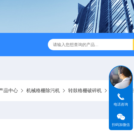
刮泥机
伞型双曲面立式搅拌机
WNG5二沉池刮吸泥机原
产品中心
机械格栅除污机
转鼓格栅破碎机
回转式格栅
电话咨询
扫码加微信