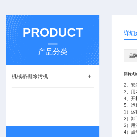
PRODUCT
详细
产品分类
品
回转式
机械格栅除污机
2、
3、
4、
5、运
1）
2）
3）
4）