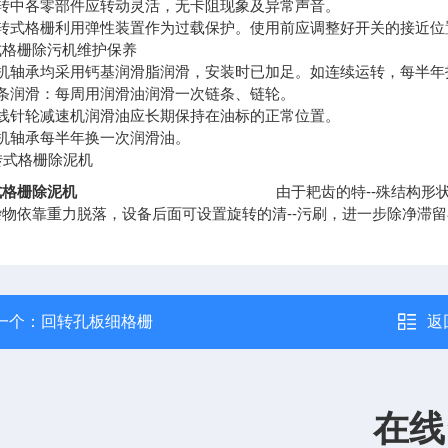
运转中各零部件应转动灵活，无卡阻现象及异常声音。
回转式格栅利用弹性装置作为过载保护。使用前应调整好开关的接近位
式格栅除污机维护保养
本机轴承均采用钙基润滑脂润滑，安装时已加足。如连续运转，每半年
链条润滑：每周用润滑油润滑一次链条、链轮。
摆线针轮减速机润滑油应长期保持在油标的正常位置。
电机轴承每半年换一次润滑油。
式格栅除泥机
由于耙齿的特--殊结构
杂物依靠重力脱落，设备后面可设置旋转的清--污刷，进一步除净滞
一个：
回转孔板细格栅
返
在线