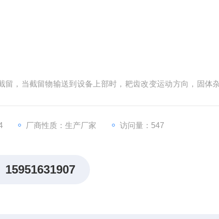
截留，当截留物输送到设备上部时，耙齿改变运动方向，固体
的橡胶刷反向运转将其清除干净。过载时，弹簧下压，接近板
4
厂商性质：生产厂家
访问量：547
15951631907