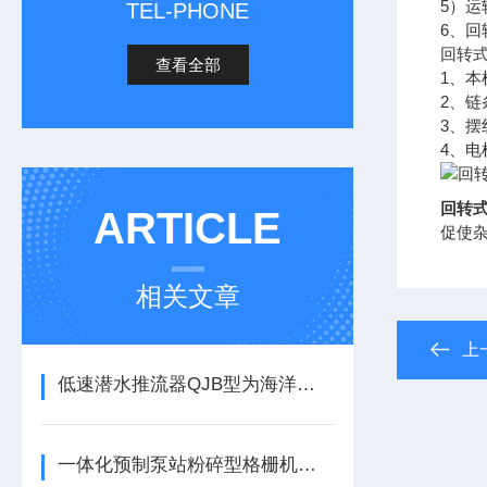
5）
TEL-PHONE
6、
回转
查看全部
1、
2、
3、
4、
回转
ARTICLE
促使
相关文章
上
低速潜水推流器QJB型为海洋工程领域带来了创新
一体化预制泵站粉碎型格栅机型号