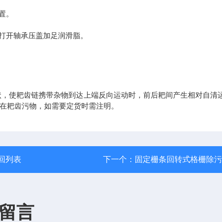
置。
打开轴承压盖加足润滑脂。
形状，使耙齿链携带杂物到达上端反向运动时，前后耙间产生相对自清
留在耙齿污物，如需要定货时需注明。
回列表
下一个：
固定栅条回转式格栅除污
留言