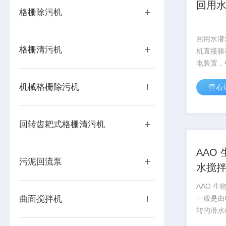
回用
格栅除污机
回用水潜
格栅清污机
机直接驱
电装置，
径、三叶
机械格栅除污机
查看
污水处理
池、调节
池；推流
回转齿耙式格栅清污机
机构，驱
AAO
污泥回流泵
水搅
AAO 
曲面搅拌机
一般是由
转的潜水
速，小直