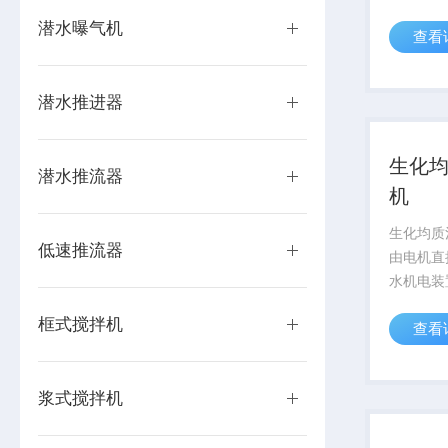
径、三叶
潜水曝气机
查看
污水处理
池、调节
池；推流
潜水推进器
机构，驱
生化
潜水推流器
机
生化均质
低速推流器
由电机直
水机电装
直径、三
框式搅拌机
查看
于污水处
池、调节
池；推流
浆式搅拌机
机构，驱动