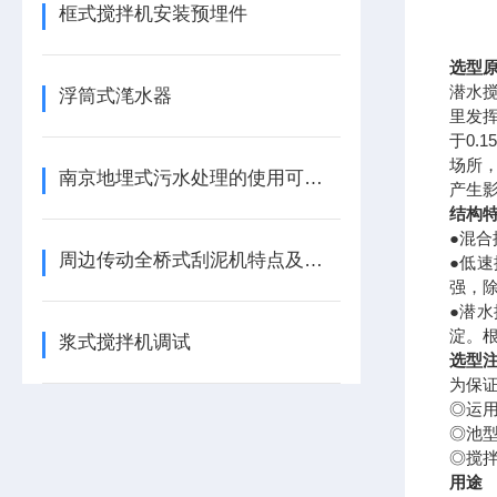
框式搅拌机安装预埋件
选型
潜水
浮筒式滗水器
里发挥
于0.
场所
南京地埋式污水处理的使用可靠性
产生
结构
●混
周边传动全桥式刮泥机特点及作业原理
●
低速
强，
●
潜水
淀。
浆式搅拌机调试
选型
为保
◎运
◎池
◎搅
用途