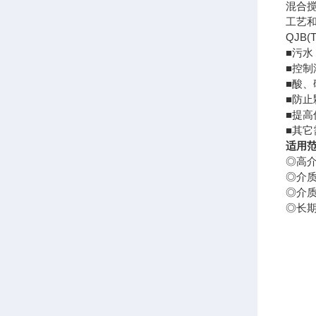
混合
工艺
QJB
■污水
■控制
■酸、
■防
■提
■其
适用
◎高介
◎介质
◎介质
◎长期