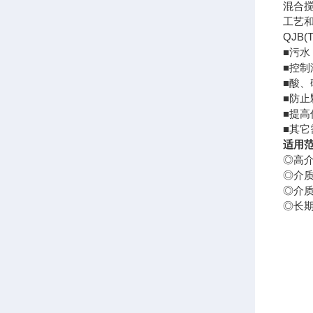
混合
工艺
QJB
■污水
■控制
■酸、
■防
■提
■其
适用
◎高介
◎介质
◎介质
◎长期