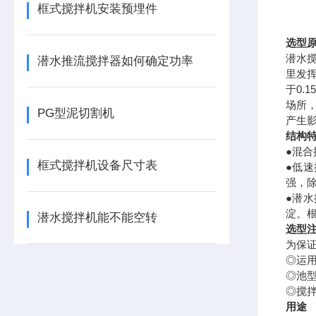
框式搅拌机安装预埋件
选型
潜水
潜水推流搅拌器如何确定功率
里发挥
于0.
场所
PG型泥切割机
产生
结构
●混
框式搅拌机设备尺寸表
●
低速
强，
●
潜水
淀。
潜水搅拌机能不能空转
选型
为保
◎运
◎池
◎搅
用途