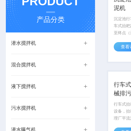
PRODUCT
泥机
产品分类
沉淀池行
车式抬耙
至终点（
提、撇渣
潜水搅拌机
查看
端向始端
后停机。
混合搅拌机
行车式
液下搅拌机
械排
行车式抬
污水搅拌机
设备，抬
理厂平流
底的污泥
潜水曝气机