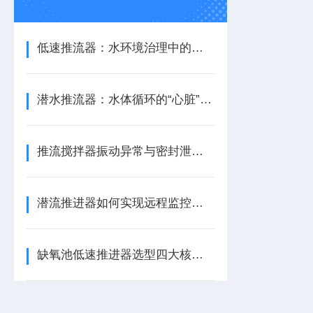
低速推流器：水环境治理中的水流循环助力设备
潜水推流器：水体循环的“心脏”与生化反应的推动者
推流搅拌器振动异常与密封泄漏的快速诊断与应急处理
潜流推进器如何实现远程监控与预测性维护？
缺氧池低速推进器选型四大核心参数指南