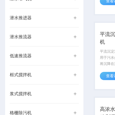
查看
池面的浮
潜水推进器
平流
潜水推流器
机
平流沉淀
低速推流器
用于污水
将沉降在
泥槽，并
框式搅拌机
查看
渣槽。
浆式搅拌机
高浓
格栅除污机