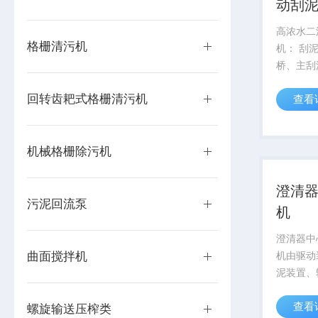
动刮
高浓水二
格栅清污机
机： 刮泥机由驱动装置、工作
桥、主刮
置、中心
回转齿耙式格栅清污机
查看
流堰板和
组成。
机械格栅除污机
澄清
污泥回流泵
机
澄清器中心
曲面搅拌机
机由驱动
泥装置、
转盘、撇
查看
挡渣板、
螺旋输送压榨类