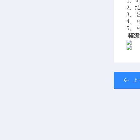
1、
2、
3、
4、
5、
辐流
上