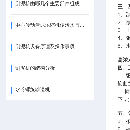
刮泥机由哪几个主要部件组成
三、
1、
2、
中心传动污泥浓缩机使污水与活性污泥的混合液变清澈
3、
4、
5、
刮泥机设备原理及操作事项
高浓
四、
刮泥机的结构分析
驱动
旋曲
水冷螺旋输送机
同时
下
五、
1、
2、