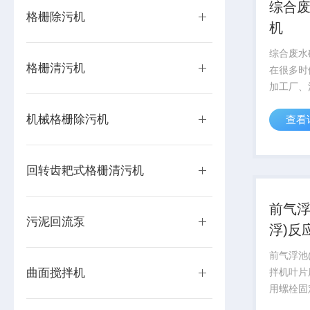
综合
格栅除污机
机
综合废水
格栅清污机
在很多时
加工厂、
厂等更好
机械格栅除污机
查看
拌机顾名
设备。而
加工，其
回转齿耙式格栅清污机
对其搅拌效
前气浮
污泥回流泵
浮)反
前气浮池
曲面搅拌机
拌机叶片
用螺栓固
是2、3