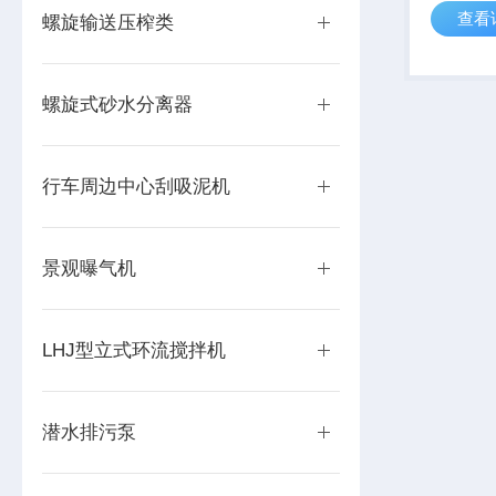
查看
为平直叶
螺旋输送压榨类
据叶片的
平桨式搅
器。平桨式
螺旋式砂水分离器
行车周边中心刮吸泥机
景观曝气机
LHJ型立式环流搅拌机
潜水排污泵