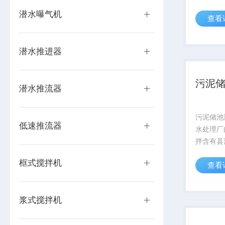
油电缆线
潜水曝气机
查看
装置、角
控箱等组
潜水推进器
污泥
潜水推流器
污泥储池
低速推流器
水处理厂
拌含有县
浆、工业
框式搅拌机
查看
流,加强
淀,是市
流程上的
浆式搅拌机
潜水搅拌机