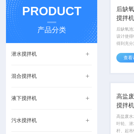
PRODUCT
后缺
搅拌
产品分类
后缺氧池
设计使得
得到充分
能够产生
潜水搅拌机
查看
力，将不
均匀地混
了混合效
混合搅拌机
高盐
液下搅拌机
搅拌
高盐废水
污水搅拌机
叶轮、潜
杆、起吊