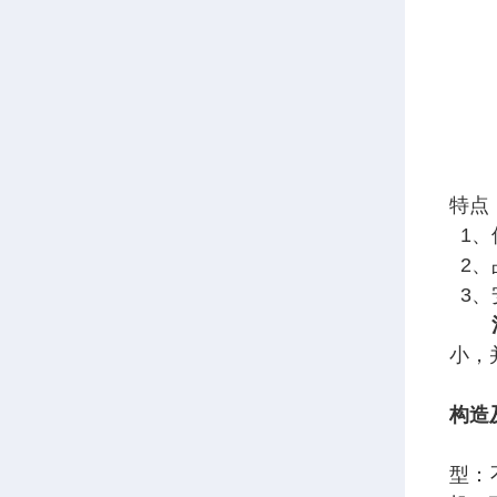
特点
1、
2、
3、
小，
构造
由电
型：