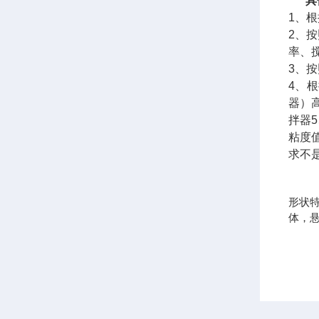
具
1、
2、
率、
3、
4、
器）高
拌器
粘度
求不
搅
形状
体，悬