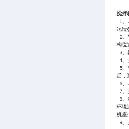
搅拌
1、
况请
2、
构位
3、
4、
5、
后，
6、
7、
8、
环境
机座
9、