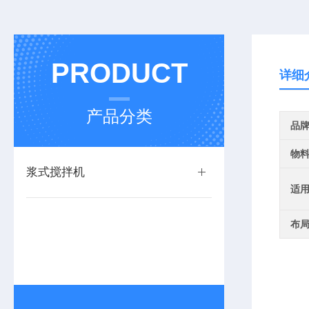
PRODUCT
详细
产品分类
品
物
浆式搅拌机
适
布