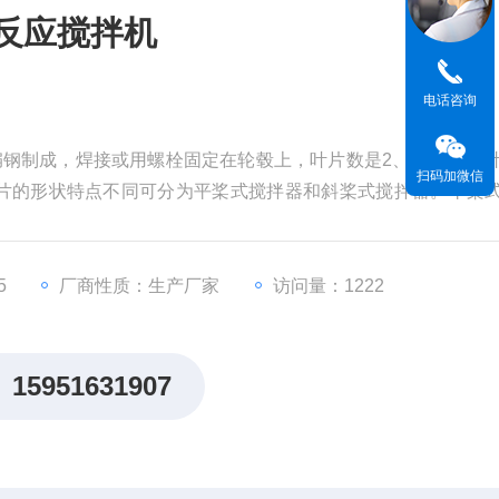
)反应搅拌机
电话咨询
扁钢制成，焊接或用螺栓固定在轮毂上，叶片数是2、3或4片，
扫码加微信
片的形状特点不同可分为平桨式搅拌器和斜桨式搅拌器。平桨
是轴向力，桨式搅拌器是由电机、减速机、轴、桨叶等组成，
转，达到搅拌的目的。
5
厂商性质：生产厂家
访问量：1222
15951631907