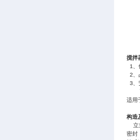
搅拌
1、
2、
3、
可在
适用
构造
立式
密封