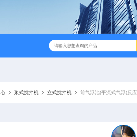
刮泥机
伞型双曲面立式搅拌机
WNG5二沉池刮吸泥机原
中心
浆式搅拌机
立式搅拌机
前气浮池(平流式气浮)反