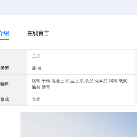
介绍
在线留言
牌
兰江
料类型
液-液
锡膏,干粉,混凝土,药品,泥浆,食品,化学品,饲料,纸浆,
用物料
油类,沥青
局形式
立式