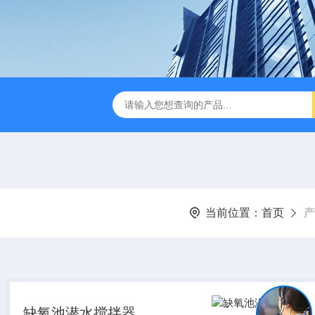
刮泥机
伞型双曲面立式搅拌机
WNG5二沉池刮吸泥机原
当前位置：
首页
产
缺氧池潜水搅拌器