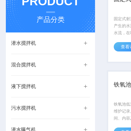
PRODUCT
产品分类
固定式射
产生的水
水流，在
入空气，
潜水搅拌机
查看
合，在喇
水气混合
夹带许多
混合搅拌机
积和深度的
铁氧
液下搅拌机
铁氧池低
污水搅拌机
维护记录
间、内容
追踪设备
潜水曝气机