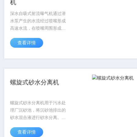
机
深水自吸式射流曝气机通过潜
水泵产生的水流经过喷嘴形成
高速水流，在喷嘴周围形成负
压吸入空气，经混合室与水流
查看详情
混合，在喇叭形的扩散管内产
生水气混合流，高速喷射而
出，夹带许多气泡的水流在较
大面积和深度的水域内...
螺旋式砂水分离机
螺旋式砂水分离机用于污水处
理厂沉砂池，将沉砂池排出的
砂水混合液进行砂水分离。主
要用于对沉砂池除砂设备排出
查看详情
的砂水混合物进行砂水分离，