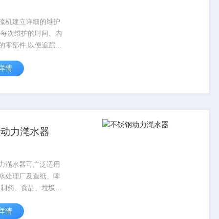
流机建立详细的维护
录每次维护的时间、内
的零部件,以便追踪设
及时发现潜在问题,为
详情
护保养提供数据支
这一系列细致的维护
水搅拌机将始终保持
...
钢动力滗水器
力滗水器可广泛适用
水处理厂及造纸、啤
、制药、食品、垃圾处
的污水处理中。
详情