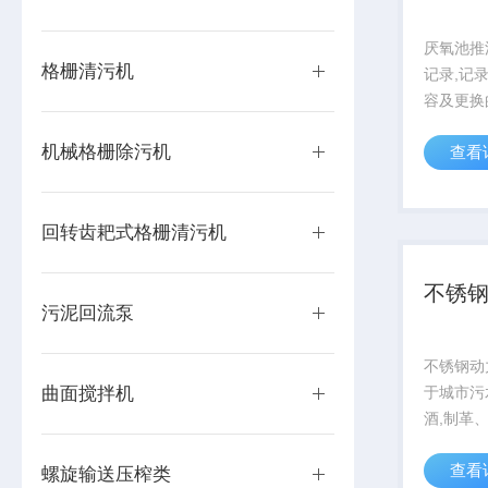
厌氧池推
格栅清污机
记录,记
容及更换
备状态,
机械格栅除污机
查看
后续的维
持。通过
工作,潜
回转齿耙式格栅清污机
工作状态,为
不锈
污泥回流泵
不锈钢动
曲面搅拌机
于城市污
酒,制革
理等行业
查看
螺旋输送压榨类