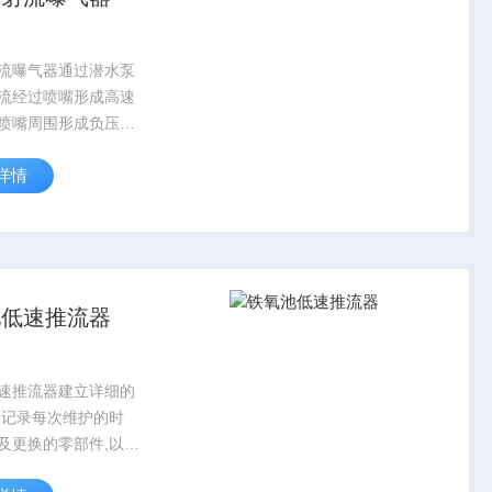
流曝气器通过潜水泵
流经过喷嘴形成高速
喷嘴周围形成负压吸
经混合室与水流混
详情
叭形的扩散管内产生
流，高速喷射而出，
气泡的水流在较大面
水域内涡旋...
池低速推流器
速推流器建立详细的
,记录每次维护的时
及更换的零部件,以便
状态,及时发现潜在问