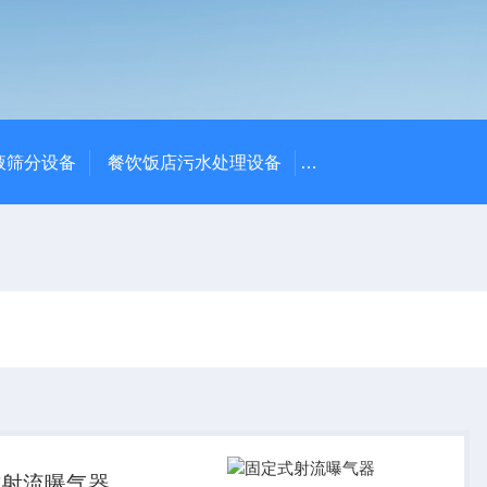
液筛分设备
餐饮饭店污水处理设备
高密度沉淀池中心传动
式射流曝气器