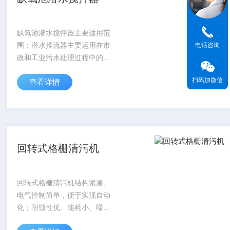
缺氧池潜水搅拌器主要适用范
围：潜水推流器主要运用在市
电话咨询
政和工业污水处理过程中的混
合、搅拌和环流，也可用作景
扫码加微信
查看详情
观水环境的养护设备，通过搅
拌达到创建水流作用，改善水
体质量，增加水中含氧量，有
效阻止悬浮物沉积。
回转式格栅清污机
回转式格栅清污机结构紧凑、
电气控制简单，便于实现自动
化；耐蚀性优、能耗小、噪音
低；除污动作连续、排污干