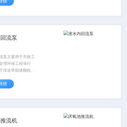
详情
续的维护保养提供数据
过这一系列细致的维
潜水搅拌机将始终保持
.
内回流泵
流泵主要用于市政工
处理环保工程等行
于排送带固体颗粒及
水、回流污泥、废
详情
池推流机