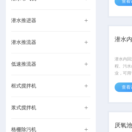
查看
题,为后
支持。通
护工作,
潜水推进器
工作状态..
潜水
潜水推流器
潜水内回
低速推流器
程、污水
业，可用
纤维的污
框式搅拌机
查看
水。
浆式搅拌机
厌氧
格栅除污机