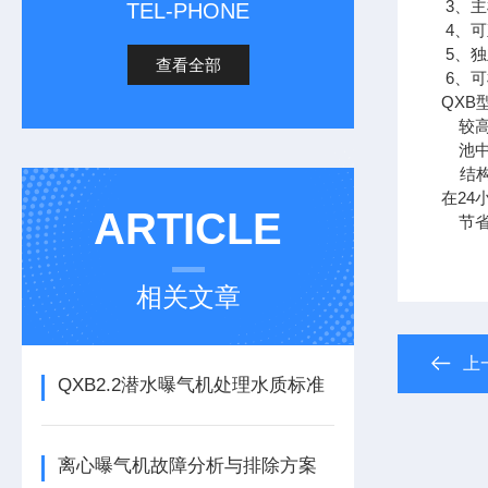
3、
TEL-PHONE
4、
5、
查看全部
6、
QX
较高
池中
结构
在24
ARTICLE
节省
相关文章
上
QXB2.2潜水曝气机处理水质标准
离心曝气机故障分析与排除方案