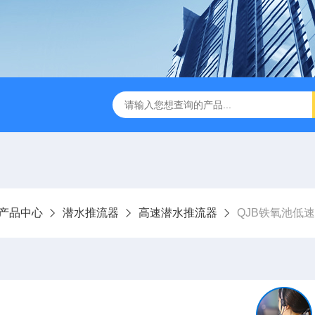
刮泥机
伞型双曲面立式搅拌机
WNG5二沉池刮吸泥机原
产品中心
潜水推流器
高速潜水推流器
QJB铁氧池低