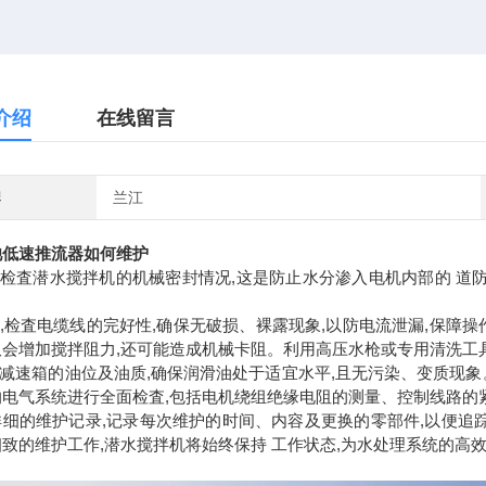
介绍
在线留言
牌
兰江
池低速推流器
如何维护
定期检査潜水搅拌机的机械密封情况,这是防止水分渗入电机内部的 道
时,检査电缆线的完好性,确保无破损、裸露现象,以防电流泄漏,保障
仅会增加搅拌阻力,还可能造成机械卡阻。利用高压水枪或专用清洗工
査减速箱的油位及油质,确保润滑油处于适宜水平,且无污染、变质现象
的电气系统进行全面检査,包括电机绕组绝缘电阻的测量、控制线路的
详细的维护记录,记录每次维护的时间、内容及更换的零部件,以便追
致的维护工作,潜水搅拌机将始终保持 工作状态,为水处理系统的高