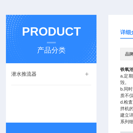
PRODUCT
详细
产品分类
品
铁氧
潜水推流器
a.
毁。
b.同
质不
d.检
拌机
建立
系列细