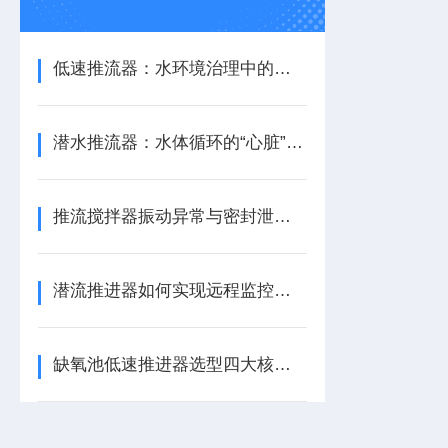
低速推流器：水环境治理中的水流循环助力设备
潜水推流器：水体循环的“心脏”与生化反应的推动者
推流搅拌器振动异常与密封泄漏的快速诊断与应急处理
潜流推进器如何实现远程监控与预测性维护？
缺氧池低速推进器选型四大核心参数指南