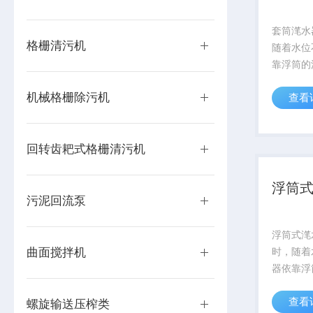
套筒滗水
格栅清污机
随着水位
靠浮筒的
杆上浮，
机械格栅除污机
查看
内开始曝
阀门处于
回转齿耙式格栅清污机
浮筒
污泥回流泵
浮筒式滗
曲面搅拌机
时，随着
器依靠浮
导向杆上
查看
当池内开
螺旋输送压榨类