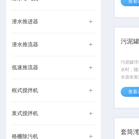
查看
和低速推
拌系列产
采用直连
潜水推进器
比，具有结
污泥
潜水推流器
污泥罐浮
低速推流器
水时，随
水器依靠
着导向杆
框式搅拌机
查看
上，当池
器出水口
浆式搅拌机
套筒
格栅除污机