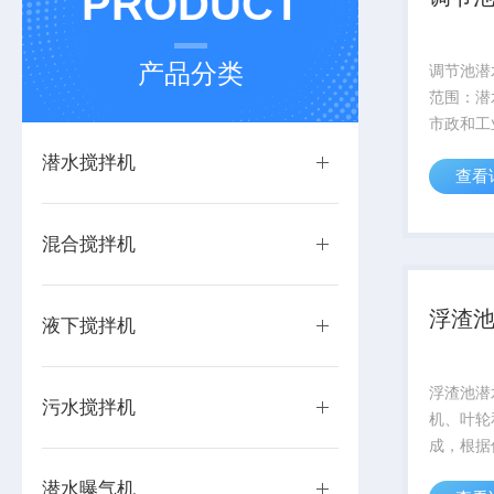
PRODUCT
产品分类
调节池潜
范围：潜
市政和工
混合、搅
潜水搅拌机
查看
景观水环
搅拌达到
水体质量
混合搅拌机
有效阻止悬
浮渣
液下搅拌机
浮渣池潜
污水搅拌机
机、叶轮
成，根据
水搅拌机
潜水曝气机