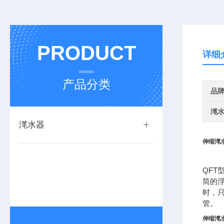
PRODUCT
详细
产品分类
品
滗
滗水器
伸缩滗
QF
筒的
时，
管。
伸缩滗