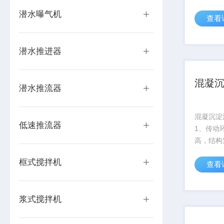
的常用搅
潜水曝气机
查看
潜水推进器
混凝
潜水推流器
混凝沉淀
低速推流器
1、传动
高，结构
2、占地
框式搅拌机
查看
能耗低；
护费用低
合时间内
浆式搅拌机
混合速度