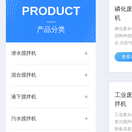
PRODUCT
磷化
机
产品分类
磷化废水
溶两种或
合,但是
分相混合
潜水搅拌机
查看
应,对于
通常称为
匀。对于
混合搅拌机
间存在化学
工业
液下搅拌机
拌机
工业废水
污水搅拌机
桨式搅拌
制备混凝