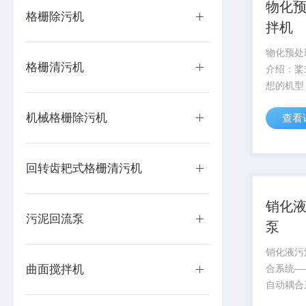
物化
格栅除污机
拌机
物化预处
格栅清污机
介绍：桨
想的机型
高、搅拌
机械格栅除污机
查看
耗低、噪
料速度快
命长，维
回转齿耙式格栅清污机
浆式搅拌机
销化
污泥回流泵
泵
销化液污
曲面搅拌机
合系统—
自动耦合
装、提升