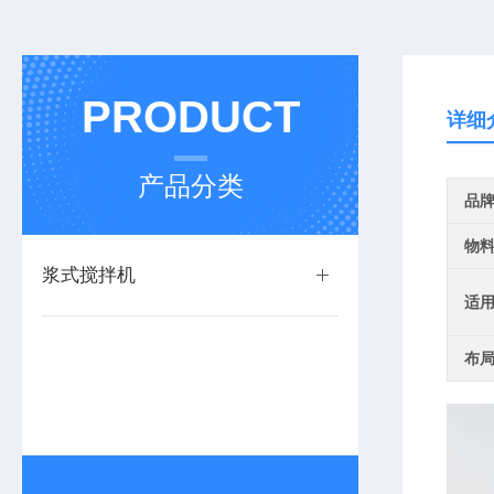
PRODUCT
详细
产品分类
品
物
浆式搅拌机
适
布