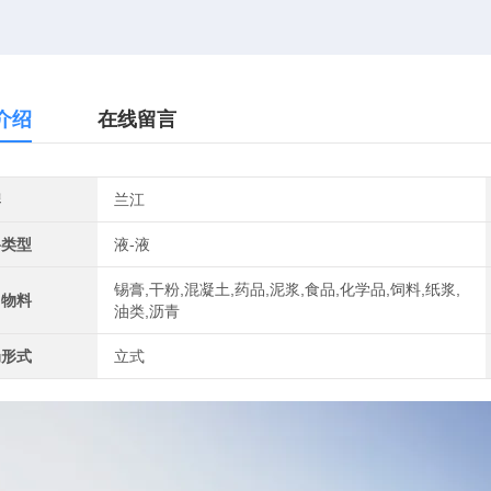
介绍
在线留言
牌
兰江
料类型
液-液
锡膏,干粉,混凝土,药品,泥浆,食品,化学品,饲料,纸浆,
用物料
油类,沥青
局形式
立式