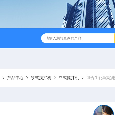
刮泥机
伞型双曲面立式搅拌机
WNG5二沉池刮吸泥机原
产品中心
浆式搅拌机
立式搅拌机
组合生化沉淀池