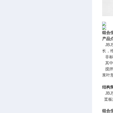
组合
产品
JB
长，
非标
其中
搅拌
浆叶
结构
JB
桨板
组合