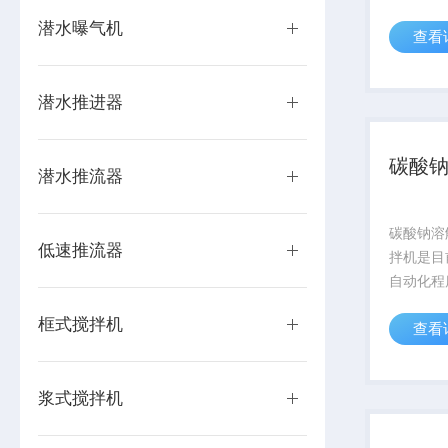
等组成。
潜水曝气机
查看
潜水推进器
碳酸
潜水推流器
碳酸钠溶
低速推流器
拌机是目
自动化程
效率高、
框式搅拌机
查看
作方便、
叶片使用
便等优点
浆式搅拌机
塑性、干硬