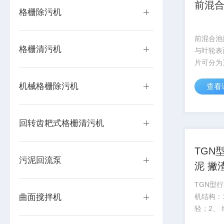
前混
格栅除污机
前混合池
格栅清污机
与叶轮表
片可分为
和螺旋面
机械格栅除污机
查看
锚式、框
或折叶，
式、螺带
回转齿耙式格栅清污机
面。搅拌器
TGN
污泥回流泵
泥 撇
TGN型
曲面搅拌机
机结构：
轻；2、
行费用低