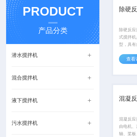
PRODUCT
除硬
产品分类
除硬反应
式搅拌机
型，具有
质量好、
潜水搅拌机
查看
音小、操
快、衬板
维修保养
混合搅拌机
拌机适用
混凝
液下搅拌机
混凝反应搅拌机
污水搅拌机
由电机、
轴、桨板