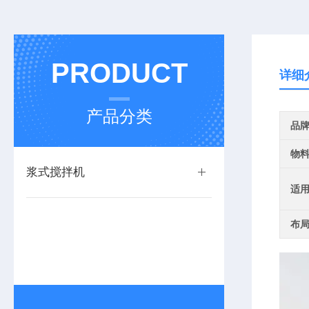
PRODUCT
详细
产品分类
品
物
浆式搅拌机
适
布