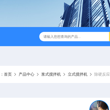
刮泥机
伞型双曲面立式搅拌机
WNG5二沉池刮吸泥机原
：
首页
产品中心
浆式搅拌机
立式搅拌机
除硬反应