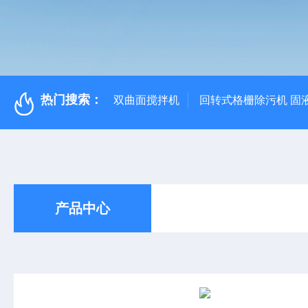
热门搜索：
双曲面搅拌机
回转式格栅除污机 固
产品中心