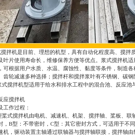
搅拌机是目前、理想的机型，具有自动化程度高、搅拌
及叶片使用寿命长，维修保养方便等优点。浆式搅拌机适
，可根据用户水质、水温、腐蚀性、黏度等条件，制造各
、齿轮减速多种选择；搅拌杆和搅拌浆叶有不锈钢、碳钢
J浆式搅拌机型适用于给水和排水工程中的混合池、反应池
反应搅拌机
及工作过程
：
J型桨式搅拌机由电机、减速机、机架、搅拌轴、桨板、联
封，B型：不带密封，C型：其它密封方式，可适用于不
速机，驱动装置主轴通过联轴器与搅拌轴联接，搅拌轴由