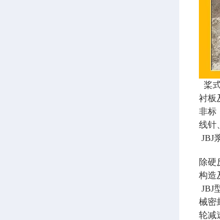
桨式
衬板
非标
线针
JB
除硬
构造
JB
械密
轮减