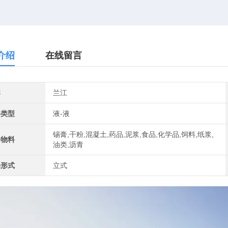
介绍
在线留言
牌
兰江
料类型
液-液
锡膏,干粉,混凝土,药品,泥浆,食品,化学品,饲料,纸浆,
用物料
油类,沥青
局形式
立式