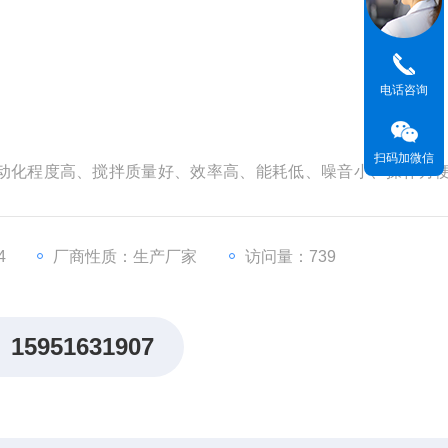
电话咨询
扫码加微信
动化程度高、搅拌质量好、效率高、能耗低、噪音小、操作方
保养方便等优点。浆式搅拌机适用于塑性、干硬性、轻骨料混
4
厂商性质：生产厂家
访问量：739
15951631907