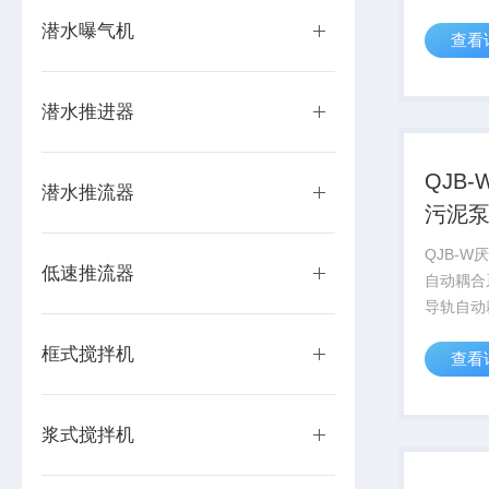
和驱动部
潜水曝气机
查看
机）及连
潜水推进器
QJB
潜水推流器
污泥
QJB-W
低速推流器
自动耦合
导轨自动
的安装、
框式搅拌机
查看
室的密封
护。
浆式搅拌机