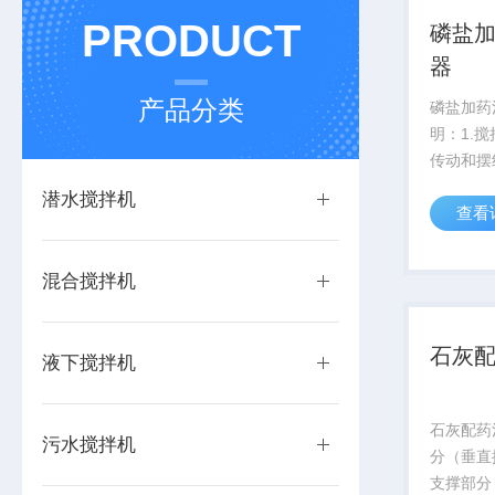
PRODUCT
磷盐
器
产品分类
磷盐加药
明：1.
传动和摆
种形式2
潜水搅拌机
查看
需工作桥
3.搅拌
注两种形
混合搅拌机
石灰
液下搅拌机
石灰配药
污水搅拌机
分（垂直
支撑部分