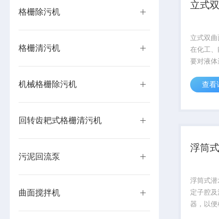
立式
格栅除污机
立式双曲
格栅清污机
在化工、
要对液体
合的场合
机械格栅除污机
查看
工艺中的
氧池、硝
回转齿耙式格栅清污机
浮筒式
污泥回流泵
浮筒式潜水
曲面搅拌机
定子腔及
器，以便
情况，并