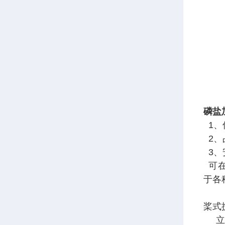
磷盐
1、
2、
3、
可在
于各
桨式
立式