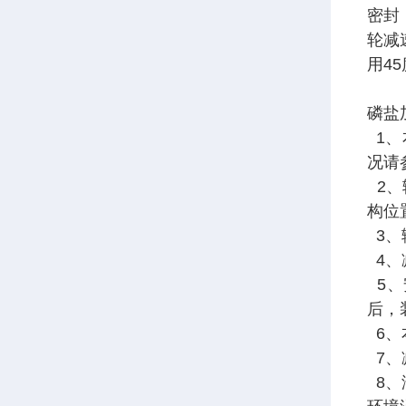
密封
轮减
用4
磷盐
1、
况请
2、
构位
3、
4、
5、
后，
6、
7、
8、