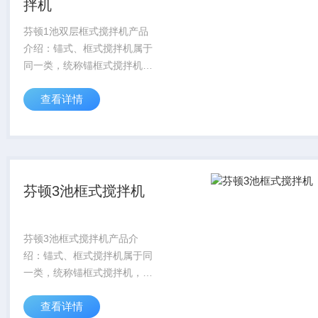
拌机
芬顿1池双层框式搅拌机产品
介绍：锚式、框式搅拌机属于
同一类，统称锚框式搅拌机，
为了增大搅拌范围和带走罐壁
查看详情
上的残留物或液层，锚框式搅
拌机的外廓要接近搅拌罐的内
壁，其底部的形状为适应罐底
的轮廓也有椭圆、锥...
芬顿3池框式搅拌机
芬顿3池框式搅拌机产品介
绍：锚式、框式搅拌机属于同
一类，统称锚框式搅拌机，为
了增大搅拌范围和带走罐壁上
查看详情
的残留物或液层，锚框式搅拌