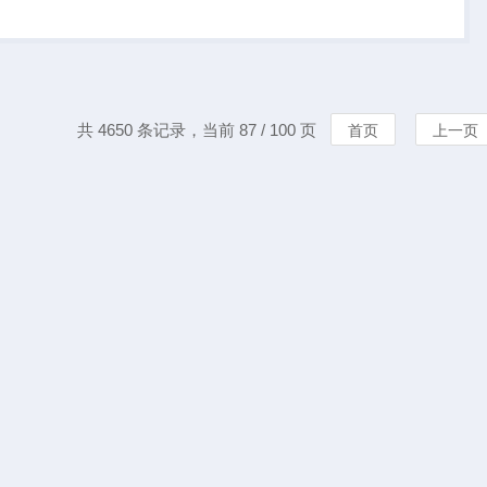
廓要接近搅拌罐的内
部的形状为适应罐底
椭圆、锥...
共 4650 条记录，当前 87 / 100 页
首页
上一页