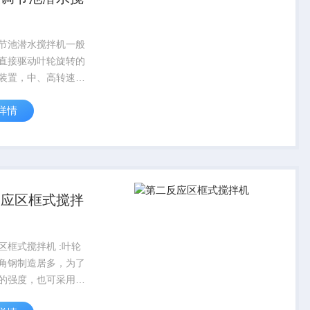
节池潜水搅拌机一般
直接驱动叶轮旋转的
装置，中、高转速，
三叶片叶轮，主要应
详情
处理厂的厌氧池、缺
节池、选择池和污泥
器是由电机直联减速
叶轮旋转...
反应区框式搅拌
区框式搅拌机 :叶轮
角钢制造居多，为了
的强度，也可采用加
。搪玻璃搅拌罐中的