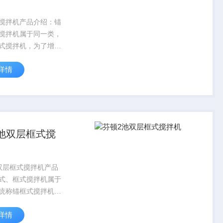
搅拌机产品介绍：锚
搅拌机属于同一类，
式搅拌机，为了增大
和带走罐壁上的残留
详情
，锚框式搅拌机的外
搅拌罐的内壁，其底
为适应罐底的轮廓也
锥形等。
池双层框式搅
双层框式搅拌机产品
式、框式搅拌机属于
统称锚框式搅拌机，
搅拌范围和带走罐壁
详情
物或液层，锚框式搅