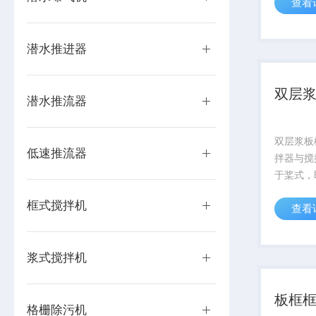
查看
锚式叶轮
管焊接而
潜水推进器
双层
潜水推流器
双层浆板
低速推流器
拌器与搅
于桨式，
的一端制
框式搅拌机
查看
后两侧叶
栓在搅拌
轴螺栓来
浆式搅拌机
由于叶轮的
板框
格栅除污机