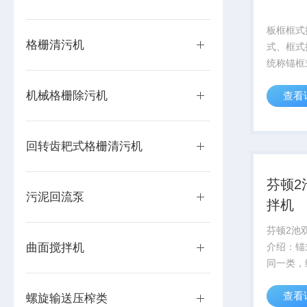
板框框式
格栅清污机
式、框式
统称锚框
搅拌范围
机械格栅除污机
查看
物或液层
廓要接近
部的形状
回转齿耙式格栅清污机
有椭圆、
芬顿2
污泥回流泵
拌机
芬顿2池
曲面搅拌机
介绍：锚
同一类，
为了增大
查看
上的残留
螺旋输送压榨类