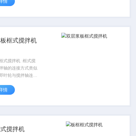
详情
多是用钢制圆管或扁
成，其外壁搪玻璃。
浆板框式搅拌机
框式搅拌机 :框式搅
拌轴的连接方式类似
即叶轮与搅拌轴连接
成半圆状的轴环，然
详情
片的两个半圆环用螺
轴上夹紧，同时用穿
固定叶片与搅拌轴。
外廓尺...
框式搅拌机