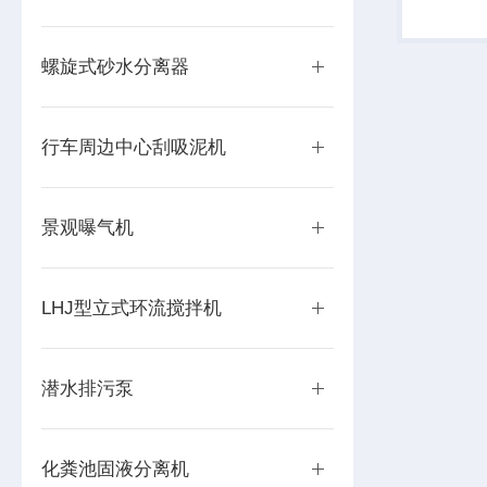
拌机的外
壁，其底
的轮廓也有
螺旋式砂水分离器
行车周边中心刮吸泥机
景观曝气机
LHJ型立式环流搅拌机
潜水排污泵
化粪池固液分离机