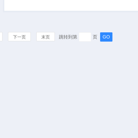
机的外廓要接近搅拌罐的内
壁，其底部的形状为适应罐底
的轮廓也有椭圆、锥形等...
跳转到第
页
下一页
末页