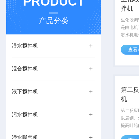
PRODUCT
拌机
产品分类
生化段调
是由电机
潜水机电
小直径、
潜水搅拌机
查看
用于污水
氧池、调
池；推流
混合搅拌机
机构，驱动
第二
液下搅拌机
机
第二反应
污水搅拌机
以扁钢、
提高叶轮
筋的钢板
潜水曝气机