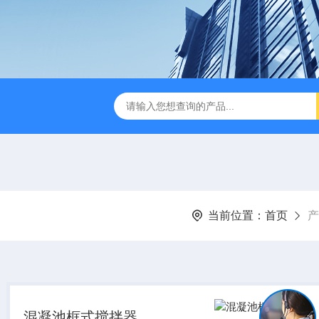
刮泥机
伞型双曲面立式搅拌机
WNG5二沉池刮吸泥机原
当前位置：
首页
产
混凝池框式搅拌器