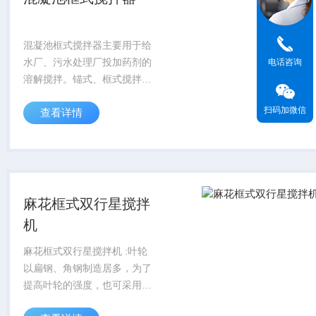
混凝池框式搅拌器主要用于给
水厂、污水处理厂投加药剂的
电话咨询
溶解搅拌。锚式、框式搅拌器
属于同一类，统称锚框式搅拌
扫码加微信
查看详情
器，该种搅拌器的叶轮桨径对
罐径之比较大。根据不同介质
的物理学性质、容量、搅拌目
的选择相应的搅拌器...
麻花框式双行星搅拌
机
麻花框式双行星搅拌机 :叶轮
以扁钢、角钢制造居多，为了
提高叶轮的强度，也可采用加
筋的钢板。搪玻璃搅拌罐中的