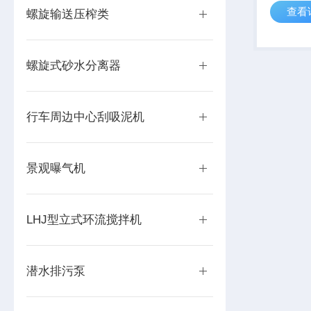
查看
刮集输送
螺旋输送压榨类
提而撇渣
向行驶将
抵达始端后
螺旋式砂水分离器
行车周边中心刮吸泥机
景观曝气机
LHJ型立式环流搅拌机
潜水排污泵