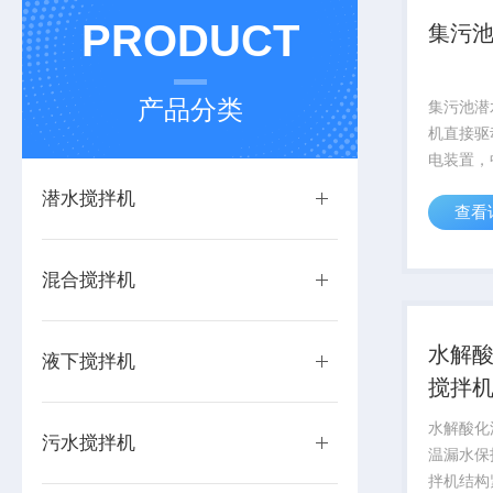
PRODUCT
集污
产品分类
集污池潜
机直接驱
电装置，
径、三叶
潜水搅拌机
查看
污水处理
池、调节
池；推流
混合搅拌机
机构，驱
水解
液下搅拌机
搅拌
水解酸化
污水搅拌机
温漏水保
拌机结构