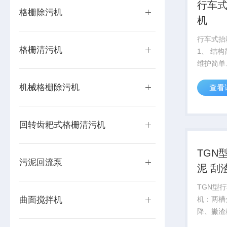
行车式
格栅除污机
机
行车式抬
格栅清污机
1、 结
维护简单
低；3、
机械格栅除污机
查看
用联轴器
凑；4、
轮可为橡
回转齿耙式格栅清污机
轮。
TGN
污泥回流泵
泥 刮
TGN型
曲面搅拌机
机：两槽
降、撇渣
出水端向