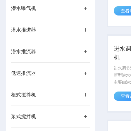
轻。操作
潜水曝气机
查看
方便、使
拌机的叶
能，可防
潜水推进器
3.潜水搅..
进水
潜水推流器
机
进水调节
低速推流器
新型潜水
主要由潜
罩、密封
框式搅拌机
查看
构、电气
拌叶轮搅
流，利用
浆式搅拌机
应力来进