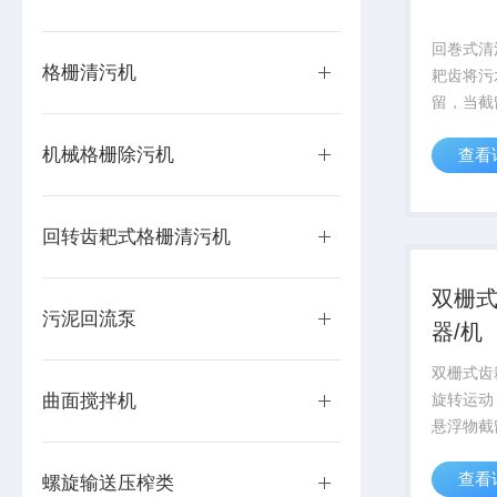
回巻式清
格栅清污机
耙齿将污
留，当截
时，耙齿
机械格栅除污机
查看
杂物自行
杂物依靠
向运转将
回转齿耙式格栅清污机
时，弹簧
双栅
污泥回流泵
器/机
双栅式齿
曲面搅拌机
旋转运动
悬浮物截
设备上部
查看
向，固体
螺旋输送压榨类