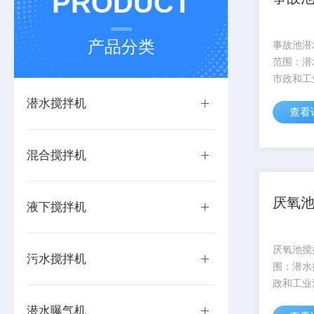
PRODUCT
产品分类
事故池潜
范围：潜
市政和工
混合、搅
潜水搅拌机
查看
景观水环
搅拌达到
水体质量
混合搅拌机
有效阻止悬
厌氧池
液下搅拌机
厌氧池搅
污水搅拌机
围：潜水
政和工业
合、搅拌
潜水曝气机