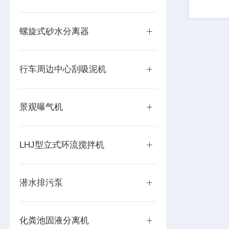
耙齿上的
橡胶刷反
净。过载时
螺旋式砂水分离器
行车周边中心刮吸泥机
景观曝气机
LHJ型立式环流搅拌机
潜水排污泵
化粪池固液分离机