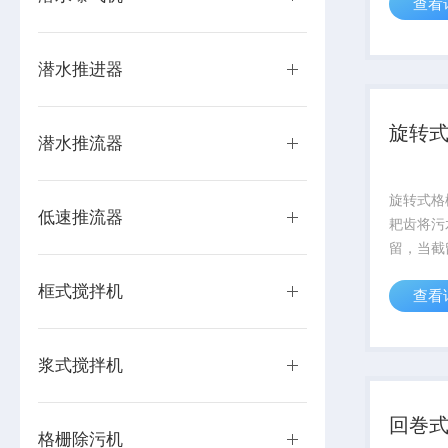
查看
观水环境
拌达到创
体质量，
潜水推进器
效阻止悬
旋转
潜水推流器
旋转式格
低速推流器
耙齿将污
留，当截
时，耙齿
框式搅拌机
查看
杂物自行
杂物依靠
向运转将
浆式搅拌机
时，弹簧
回巻
格栅除污机