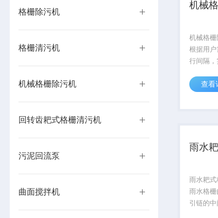
机械格
格栅除污机
机械格栅
格栅清污机
根据用户
行间隔，
以根据格
机械格栅除污机
查看
制；并且
方便检修
工作需要
回转齿耙式格栅清污机
雨水
污泥回流泵
雨水耙式
曲面搅拌机
雨水格栅
引链的中
栅置于牵