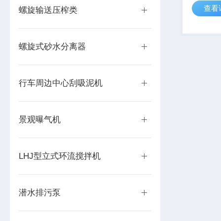
查看
耙齿在清
螺旋输送压榨类
（与其它
物带入底
死。
螺旋式砂水分离器
行车周边中心刮吸泥机
景观曝气机
LHJ型立式环流搅拌机
潜水排污泵