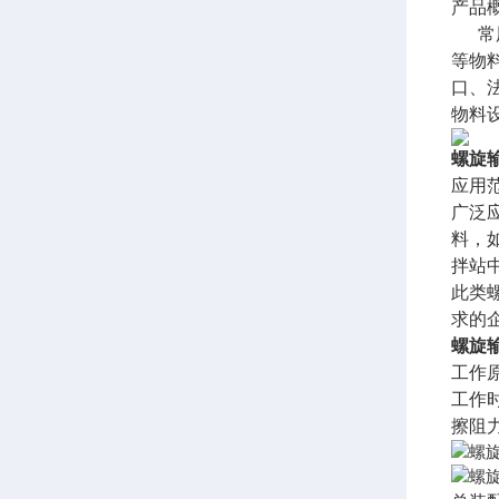
产品
常用
等物
口、
物料
螺旋
应用
广泛
料，
拌站
此类
求的
螺旋
工作
工作
擦阻