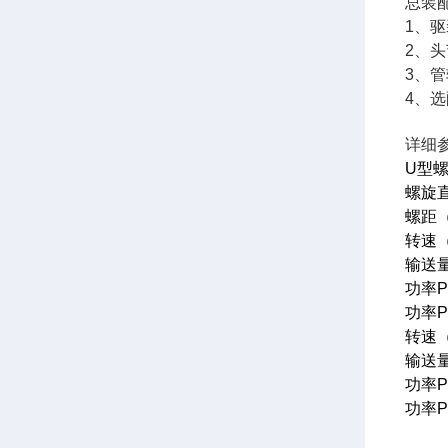
总装配
1、
2、
3、
4、
详细
U型螺
螺旋
螺距
转速（
输送量
功率Pd
功率Pd
转速（
输送量
功率Pd
功率Pd