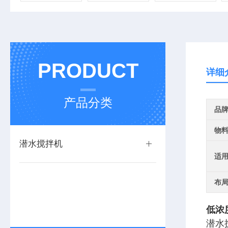
PRODUCT
详细
产品分类
品
物
潜水搅拌机
适
布
低浓
潜水