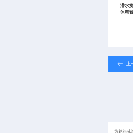
潜水
体积
上