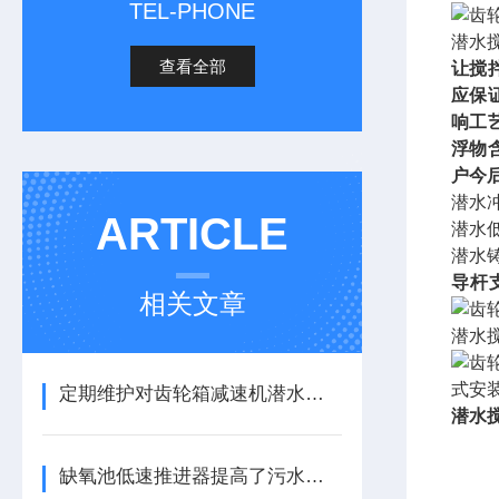
TEL-PHONE
潜水
查看全部
让
搅
应保
响工
浮物
户今
潜水
ARTICLE
潜水
潜水
导杆
相关文章
潜水
式安装
定期维护对齿轮箱减速机潜水推进器性能的影响及意义
潜水
缺氧池低速推进器提高了污水处理的效率