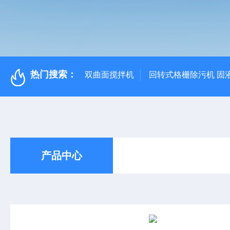
热门搜索：
双曲面搅拌机
回转式格栅除污机 固
产品中心