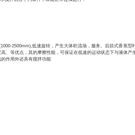
桨直径大(1000-2500mm),低速旋转，产生大体积流场，服务。后掠式香蕉
度高、等优点，其的摩擦性能，可保证在低速的运动状态下与液体产
流的作用外还具有搅拌功能