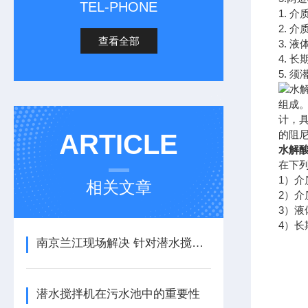
TEL-PHONE
1. 
2. 
查看全部
3. 液
4. 
5. 
组成。
计，
的阻
ARTICLE
水解酸
在下
1）介
相关文章
2）介
3）液
4）长
南京兰江现场解决 针对潜水搅拌机卡住问题
潜水搅拌机在污水池中的重要性