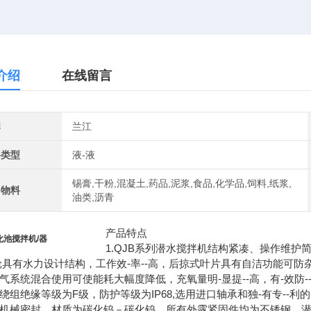
介绍
在线留言
牌
兰江
料类型
液-液
锡膏,干粉,混凝土,药品,泥浆,食品,化学品,饲料,纸浆,
用物料
油类,沥青
产品特点
化池搅拌机/器
1.QJB系列潜水搅拌机结构紧凑、操作维
叶轮具有水力设计结构，工作效-率--高，后掠式叶片具有自洁功能可防
曝气系统混合使用可使能耗大幅度降低，充氧量明-显提--高，有-效防-
机绕组绝缘等级为F级，防护等级为IP68,选用进口轴承和独-有专--
两道机械密封，材质为碳化钨－碳化钨。所有外露紧固件均为不锈钢。