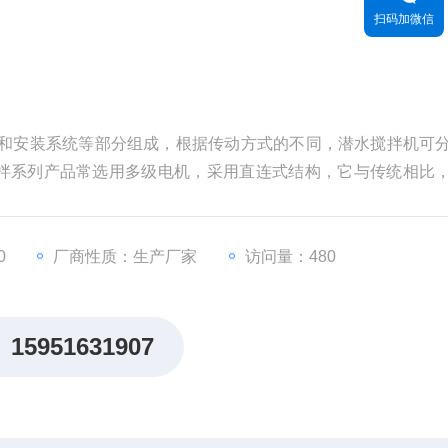
扫码加微信
轮和安装系统等部分组成，根据传动方式的不同，潜水搅拌机可
拌系列产品常选用多级电机，采用直连式结构，它与传统相比
养。叶轮制造精度高、推力大。该系列产品适用于需要固液搅
0
厂商性质：生产厂家
访问量：480
15951631907