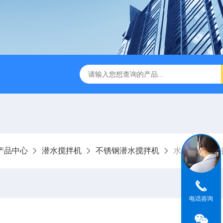
刮泥机
伞型双曲面立式搅拌机
WNG5二沉池刮吸泥机原
产品中心
潜水搅拌机
不锈钢潜水搅拌机
水解酸化池搅
电话咨询