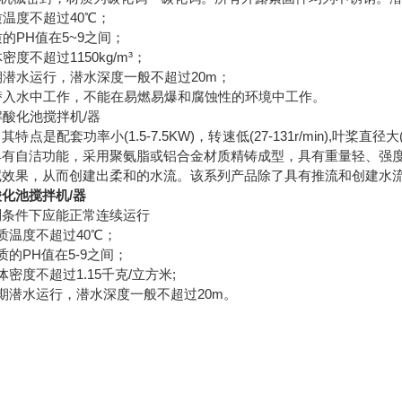
介质温度不超过40℃；
介质的PH值在5~9之间；
体密度不超过1150kg/m³；
长期潜水运行，潜水深度一般不超过20m；
须潜入水中工作，不能在易燃易爆和腐蚀性的环境中工作。
其特点是配套功率小(1.5-7.5KW)，转速低(27-131r/min),叶
具有自洁功能，采用聚氨脂或铝合金材质精铸成型，具有重量轻、强
尼效果，从而创建出柔和的水流。该系列产品除了具有推流和创建水
化池搅拌机/器
列条件下应能正常连续运行
质温度不超过40℃；
质的PH值在5-9之间；
体密度不超过1.15千克/立方米;
期潜水运行，潜水深度一般不超过20m。