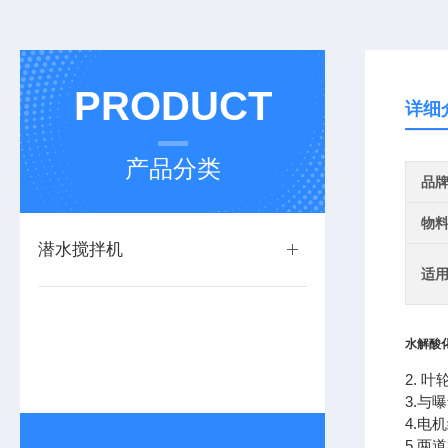
PRODUCT
详细
产品分类
品
物
潜水搅拌机
适
水解酸
2. 
3.与
4.电
5.