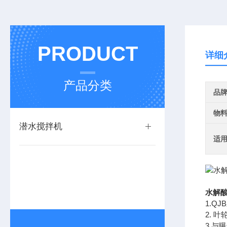
PRODUCT
详细
产品分类
品
物
潜水搅拌机
适
水解酸
1.Q
2. 
3.与