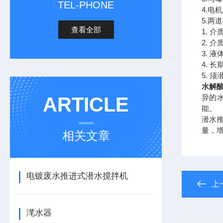
TEL-PHONE
4.电
5.
查看全部
1. 
2. 
3. 液
4. 
5. 
水解酸
异的
ARTICLE
能。
潜水
量，
相关文章
电镀废水推进式潜水搅拌机
上
滗水器