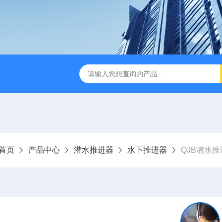
刮泥机
伞型双曲面立式搅拌机
WNG5二沉池刮吸泥机原
首页
产品中心
潜水推进器
水下推进器
QJB潜水推