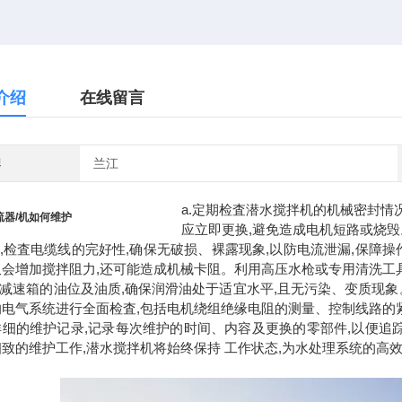
介绍
在线留言
牌
兰江
a.定期检査潜水搅拌机的机械密封情
流器/机如何维护
应立即更换,避免造成电机短路或烧毁
时,检査电缆线的完好性,确保无破损、裸露现象,以防电流泄漏,保障
仅会增加搅拌阻力,还可能造成机械卡阻。利用高压水枪或专用清洗工
査减速箱的油位及油质,确保润滑油处于适宜水平,且无污染、变质现象
的电气系统进行全面检査,包括电机绕组绝缘电阻的测量、控制线路的
详细的维护记录,记录每次维护的时间、内容及更换的零部件,以便追
致的维护工作,潜水搅拌机将始终保持 工作状态,为水处理系统的高