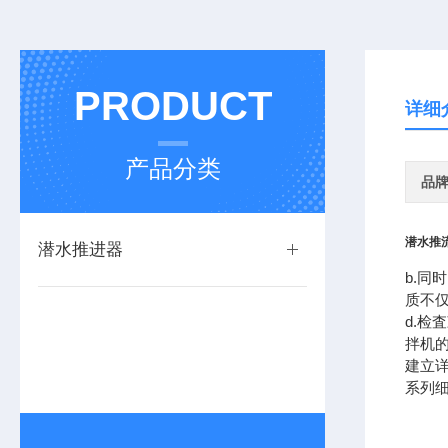
PRODUCT
详细
产品分类
品
潜水推
潜水推进器
b.同
质不
d.检
拌机
建立
系列细