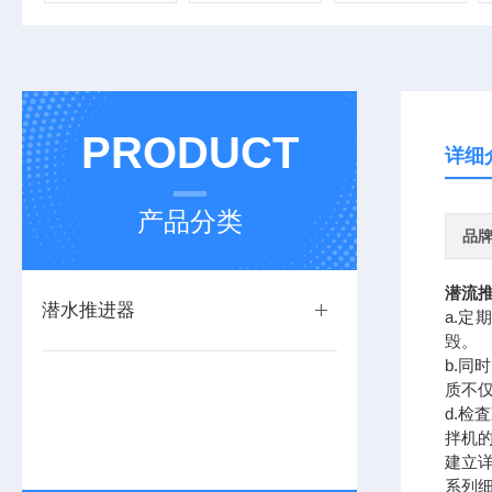
PRODUCT
详细
产品分类
品
潜流
潜水推进器
a.
毁。
b.同
质不
d.检
拌机
建立
系列细