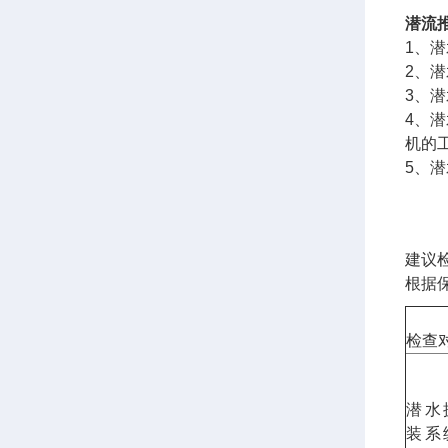
潜流
1、
2、
3、
4、
机的
5、
建议
根据
检查
潜水
装系