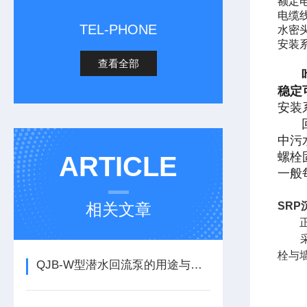
额定
电缆
TEL-PHONE
水密
安装
查看全部
稳定
安装
回流
中污
螺栓
ARTICLE
一般
相关文章
SR
正确
采用
栓与
QJB-W型潜水回流泵的用途与特点有哪些