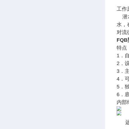
工作
潜水
水，
对流
FQ
特点
1．
2．
3．
4．
5．
6．
内部