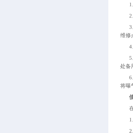
维修
处备
将曝