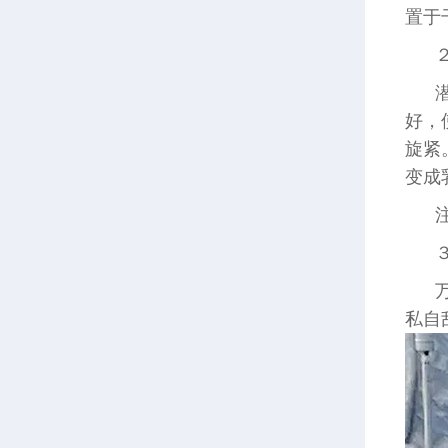
置于
好，
旋紧
变成
私自