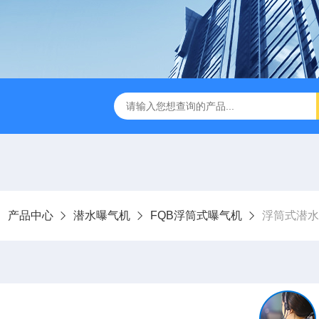
刮泥机
伞型双曲面立式搅拌机
WNG5二沉池刮吸泥机原
产品中心
潜水曝气机
FQB浮筒式曝气机
浮筒式潜水