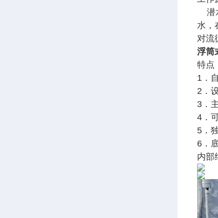
潜水
水，
对流
浮筒
特点
1．
2．
3．
4．
5．
6．
内部