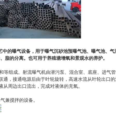
艺中的曝气设备，用于曝气沉砂池预曝气池、曝气池、气
油、脂的分离。也可用于养殖塘增氧和景观水的养护。
和等组成。射流曝气机由潜污泵、混合室、底座、进气管
联通，接通电源后由于叶轮旋转，高速水流从叶轮出口的
液从周边出口流出，完成对液体的充氧。
曝气兼搅拌的设备。