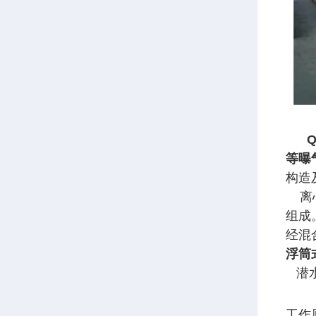
QX
等曝
构造
离心
组成
经混
浮筒
潜水
工作