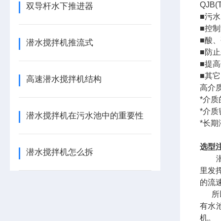
QJB
双导杆水下推进器
■污
■控
■酸
潜水搅拌机推流式
■防
■提
■其
高速潜水搅拌机结构
高介
*介质
*介质
潜水搅拌机在污水池中的重要性
*长
选型
潜水搅拌机怎么拆
潜水
里发挥
的流速
所以
有水
机。