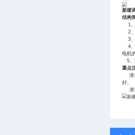
新建
结构
1、
2、
3、
4、
电机
5、
重点
潜水
好。
潜水