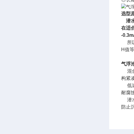
选型
潜水
在适
-0.
所以
H值
气浮
混合
构紧
低速
耐腐
潜水
防止