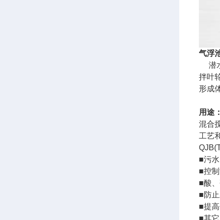
气浮
潜水
拌叶
形成
用途
混合
工艺
QJB
■污
■控
■酸
■防
■提
■其