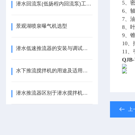
5、
潜水回流泵(低扬程内回流泵)工作原理
6、
7、
景观湖喷泉曝气机选型
8、
9、
10
潜水低速推流器的安装与调试步骤，这里知道！
11
QJ
水下推流搅拌机的用途及适用条件
潜水推流器区别于潜水搅拌机的侧重点
上