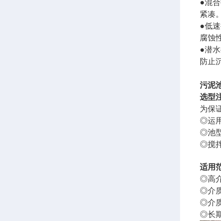
●混
紧凑
●
低速
腐蚀
●
潜水
防止
污泥
选型
为保
◎运
◎池
◎搅
适用
◎高
◎介质
◎介质
◎长