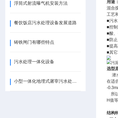
用途
浮筒式射流曝气机安装方法
混合
工艺
■污
餐饮饭店污水处理设备发展道路
■控
■酸
■防
铸铁闸门有哪些特点
■提
■其
污水处理一体化设备
选型
潜水
小型一体化地埋式屠宰污水处理设备销售
在适
-0.
所以
H值
结构