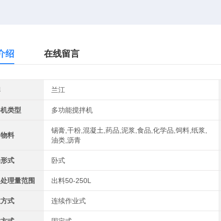
介绍
在线留言
牌
兰江
拌机类型
多功能搅拌机
锡膏,干粉,混凝土,药品,泥浆,食品,化学品,饲料,纸浆,
用物料
油类,沥青
局形式
卧式
次处理量范围
出料50-250L
业方式
连续作业式