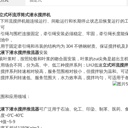
置方式
固定式
B立式环流浮筒式潜水搅拌机
环流搅拌机能连续运行、间歇运行和长期停止状态后恢复运行的工作
时可
牵引绳与围栏连接固定，牵引绳安装必须稳定、牢固，牵引绳长度能
到池中，
用于固定牵引绳和吊装的结构均为 304 不锈钢材质。保证搅拌机及
式液下潜水搅拌推流器
安装
叶浆时，按照轮毂和叶浆的吻合面安装，叶浆的zui尖角是超出主机
使用场合不同，分为高、中、低三种搅拌系列：LHJ低速
立式环流搅
速搅拌系列转速相对较高，服务范围相对较小，但搅拌较为温和。可
推搅拌系列转速低、服务范围大，水力效率高，搅拌均匀，可适用于
范围和应用领域：
式液下潜水搅拌推流器
可广泛用于石油、化工、印染、制革、医药、
度~0℃-40℃
值~5-9
度不超过1150Kg/m3；