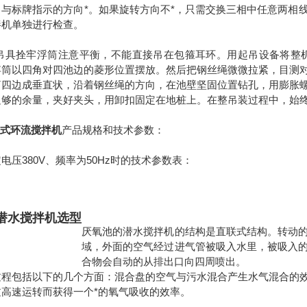
向与标牌指示的方向*。如果旋转方向不*，只需交换三相中任意两相
拌机单独进行检查。
用吊具拴牢浮筒注意平衡，不能直接吊在包箍耳环。用起吊设备将整
浮筒以四角对四池边的菱形位置摆放。然后把钢丝绳微微拉紧，目测
筒四边成垂直状，沿着钢丝绳的方向，在池壁坚固位置钻孔，用膨胀
足够的余量，夹好夹头，用卸扣固定在地桩上。在整吊装过程中，始
式环流搅拌机
产品规格和技术参数：
电压380V、频率为50Hz时的技术参数表：
潜水搅拌机选型
厌氧池的潜水搅拌机的结构是直联式结构。转动
域，外面的空气经过进气管被吸入水里，被吸入
合物会自动的从排出口向四周喷出。
过程包括以下的几个方面：混合盘的空气与污水混合产生水气混合的
过高速运转而获得一个*的氧气吸收的效率。