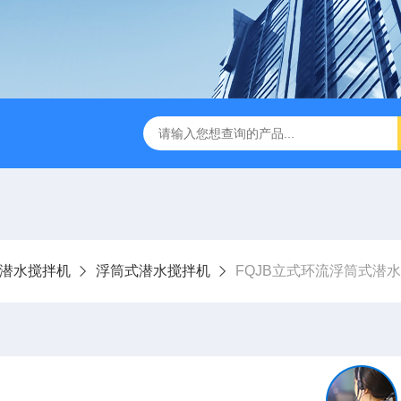
刮泥机
伞型双曲面立式搅拌机
WNG5二沉池刮吸泥机原
潜水搅拌机
浮筒式潜水搅拌机
FQJB立式环流浮筒式潜