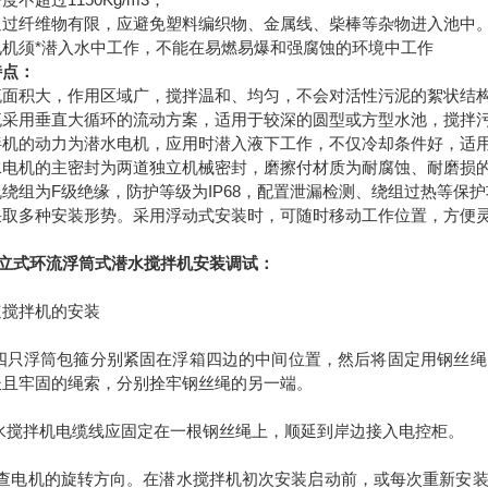
通过纤维物有限，应避免塑料编织物、金属线、柴棒等杂物进入池中
电机须*潜入水中工作，不能在易燃易爆和强腐蚀的环境中工作
特点：
流面积大，作用区域广，搅拌温和、均匀，不会对活性污泥的絮状结
采用垂直大循环的流动方案，适用于较深的圆型或方型水池，搅拌污泥
拌机的动力为潜水电机，应用时潜入液下工作，不仅冷却条件好，适
水电机的主密封为两道独立机械密封，磨擦付材质为耐腐蚀、耐磨损
绕组为F级绝缘，防护等级为IP68，配置泄漏检测、绕组过热等保
采取多种安装形势。采用浮动式安装时，可随时移动工作位置，方便
B立式环流浮筒式潜水搅拌机安装调试：
速搅拌机的安装
将四只浮筒包箍分别紧固在浮箱四边的中间位置，然后将固定用钢丝
长且牢固的绳索，分别拴牢钢丝绳的另一端。
潜水搅拌机电缆线应固定在一根钢丝绳上，顺延到岸边接入电控柜。
 检查电机的旋转方向。在潜水搅拌机初次安装启动前，或每次重新安