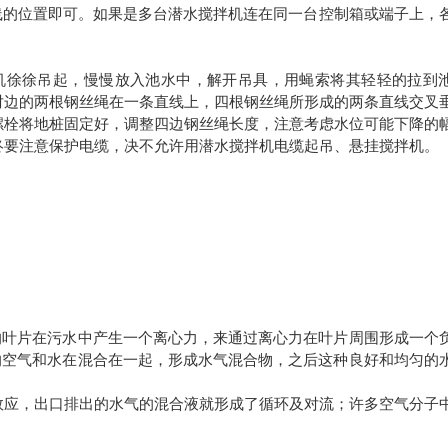
线的位置即可。如果是多台潜水搅拌机连在同一台控制箱或端子上，
机徐徐吊起，慢慢放入池水中，解开吊具，用蝇索将其轻轻的拉到
对边的两根钢丝绳在一条直线上，四根钢丝绳所形成的两条直线交叉
螺栓将地桩固定好，调整四边钢丝绳长度，注意考虑水位可能下降的
终要注意保护电缆，决不允许用潜水搅拌机电缆起吊、悬挂搅拌机。
的叶片在污水中产生一个离心力，来通过离心力在叶片周围形成一个
的空气和水在混合在一起，形成水气混合物，之后这种良好和均匀的
效应，出口排出的水气的混合液就形成了循环及对流；许多空气分子