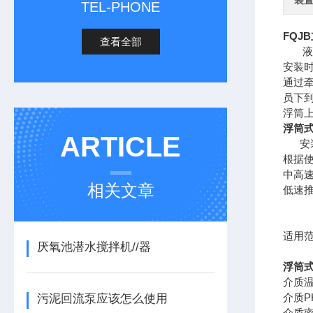
装
TEL-PHONE
FQJ
查看全部
液下
安装
通过
员下
浮筒上
浮筒
ARTICLE
安装
根据
中高
相关文章
低速
适用
厌氧池潜水搅拌机//器
浮筒
介质温
介质PH
污泥回流泵应该怎么使用
介质密