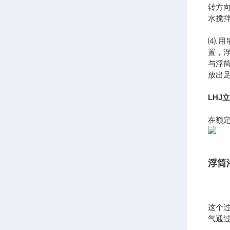
转方
水搅
⑷.
置，
与浮
放出
LHJ
立
在额定
浮筒
这个
气通