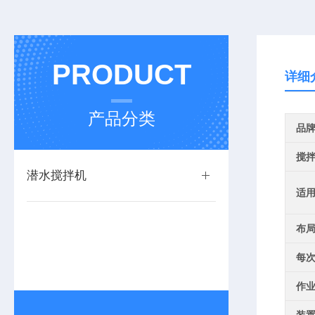
PRODUCT
详细
产品分类
品
搅
潜水搅拌机
适
布
每
作