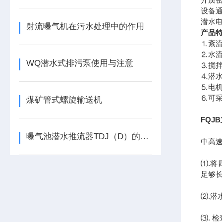
设备
潜水
射流曝气机在污水处理中的作用
产品
⒈紊
⒉水流
WQ潜水式排污泵使用与注意
⒊搅
⒋潜
⒌电机
⒍可
煤矿管式螺旋输送机
FQJ
曝气池潜水推流器TDJ（D）的型号意义
中高
⑴.
足够
⑵.
⑶.