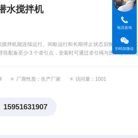
式潜水搅拌机
电话咨询
环流搅拌机能连续运行、间歇运行和长期停止状态后恢复运行的
扫码加微信
筒配备至少 3 个牵引点，安装时可通过牵引绳与围栏连接固
保证池体水位较低时不会绷紧，搅拌机可通过吊车吊起，检查
4
厂商性质：生产厂家
访问量：1001
15951631907