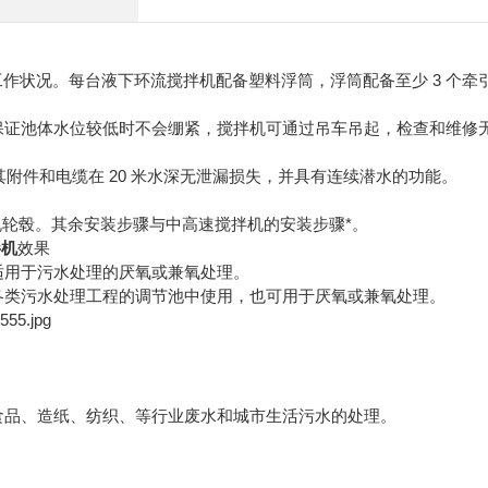
状况。每台液下环流搅拌机配备塑料浮筒，浮筒配备至少 3 个牵
保证池体水位较低时不会绷紧，搅拌机可通过吊车吊起，检查和维修
其附件和电缆在 20 米水深无泄漏损失，并具有连续潜水的功能。
轮毂。其余安装步骤与中高速搅拌机的安装步骤*。
拌机
效果
适用于污水处理的厌氧或兼氧处理。
各类污水处理工程的调节池中使用，也可用于厌氧或兼氧处理。
食品、造纸、纺织、等行业废水和城市生活污水的处理。