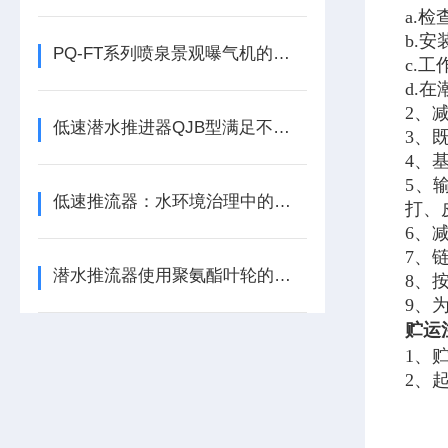
a.
b.
PQ-FT系列喷泉景观曝气机的实用性
c.
d.
2、
低速潜水推进器QJB型满足不同的水下任务需求
3、
4、
5、
低速推流器：水环境治理中的水流循环助力设备
打、
6、
7、
潜水推流器使用聚氨酯叶轮的优点
8、
9、
贮运
1、
2、