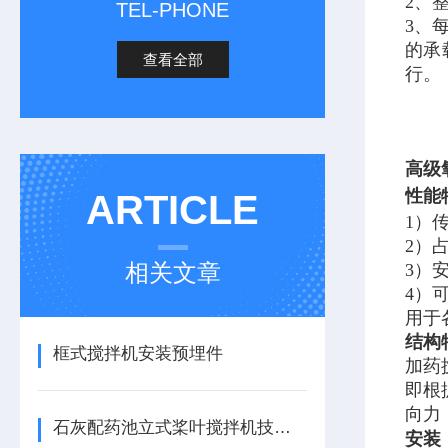
2、
TEL-PHONE
3、
的承
查看全部
行。
高级
性能
ARTICLE
1）
2）
相关文章
3）
4）
用于
结构
框式搅拌机安装预埋件
加药
即根
向力
石灰配药池立式桨叶搅拌机技术描述
安装