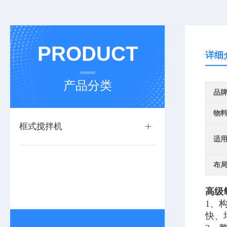
PRODUCT
详细
产品分类
品
物
框式搅拌机
适
布
高级
1、
快、