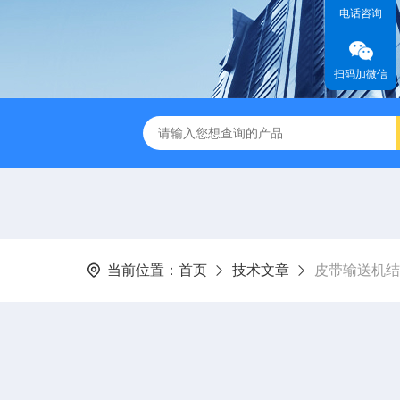
电话咨询
扫码加微信
刮泥机
伞型双曲面立式搅拌机
WNG5二沉池刮吸泥机原
当前位置：
首页
技术文章
皮带输送机结